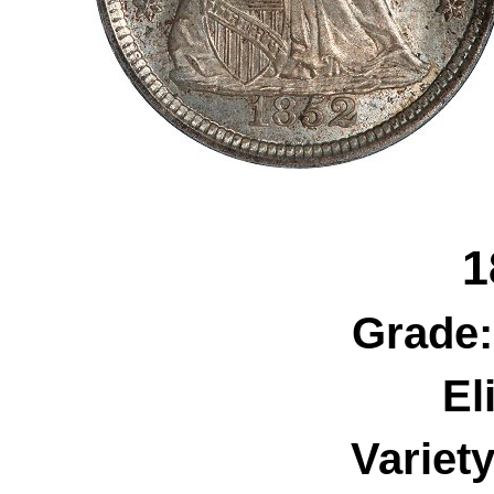
1
Grade
El
Variet