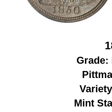
1
Grade:
Pittm
Variet
Mint Sta